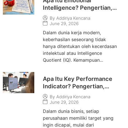
Apa Itu Emotional
Intelligence? Pengertian,
Manfaat, Komponen, dan
By
Addiriya Kencana
Cara Meningkatkannya
June 29, 2026
Dalam dunia kerja modern,
keberhasilan seseorang tidak
hanya ditentukan oleh kecerdasan
intelektual atau Intelligence
Quotient (IQ). Kemampuan...
Apa Itu Key Performance
Indicator? Pengertian,
Fungsi, Jenis, dan Cara
By
Addiriya Kencana
Menyusunnya
June 29, 2026
Dalam dunia bisnis, setiap
perusahaan memiliki target yang
ingin dicapai, mulai dari