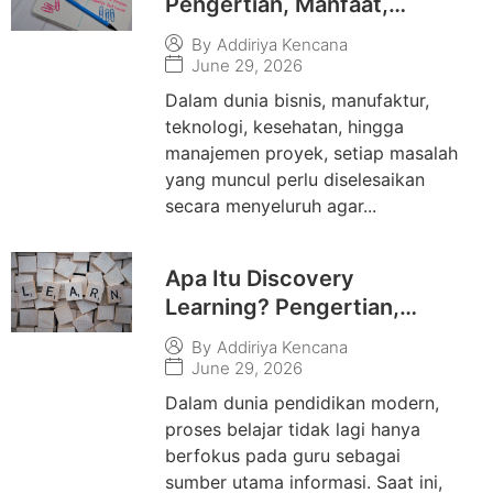
Pengertian, Manfaat,
Metode, dan Cara
By
Addiriya Kencana
Melakukan Analisis Akar
June 29, 2026
Masalah
Dalam dunia bisnis, manufaktur,
teknologi, kesehatan, hingga
manajemen proyek, setiap masalah
yang muncul perlu diselesaikan
secara menyeluruh agar...
Apa Itu Discovery
Learning? Pengertian,
Tujuan, Karakteristik, dan
By
Addiriya Kencana
Contoh Penerapannya
June 29, 2026
Dalam dunia pendidikan modern,
proses belajar tidak lagi hanya
berfokus pada guru sebagai
sumber utama informasi. Saat ini,