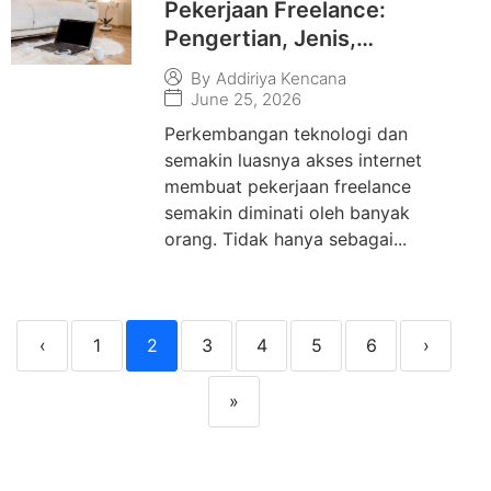
Pekerjaan Freelance:
Pengertian, Jenis,
Keuntungan, dan Cara
By
Addiriya Kencana
Memulai Karier sebagai
June 25, 2026
Freelancer
Perkembangan teknologi dan
semakin luasnya akses internet
membuat pekerjaan freelance
semakin diminati oleh banyak
orang. Tidak hanya sebagai...
‹
1
2
3
4
5
6
›
»