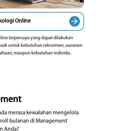
ement
da merasa kewalahan mengelola
yroll bulanan di Management
n Anda?
nda membutuhkan sistem
 karyawan (payroll) yang
si dan otomatis?
da membutuhkan sistem absensi,
g gaji, bonus, dan pajak karyawan
sibel menyesuaikan kebutuhan