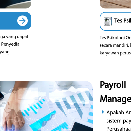
Payroll
Manag
Apakah An
sistem pa
Perusahaa
Apakah A
penggajian
terintegra
Apakah An
penghitun
yang flek