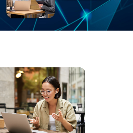
kologi Online
nline terpercaya yang dapat dilakukan
 baik untuk kebutuhan rekrutmen, asesmen
ahaan, maupun kebutuhan individu.