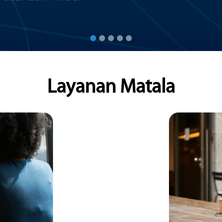
Tes Psi
rja yang dapat
Tes Psikologi O
n Penyedia
secara mandiri,
 yang
karyawan perus