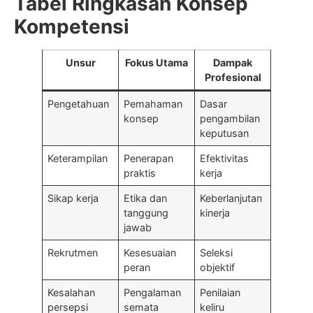
Tabel Ringkasan Konsep
Kompetensi
Unsur
Fokus Utama
Dampak
Profesional
Pengetahuan
Pemahaman
Dasar
konsep
pengambilan
keputusan
Keterampilan
Penerapan
Efektivitas
praktis
kerja
Sikap kerja
Etika dan
Keberlanjutan
tanggung
kinerja
jawab
Rekrutmen
Kesesuaian
Seleksi
peran
objektif
Kesalahan
Pengalaman
Penilaian
persepsi
semata
keliru