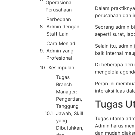
Operasional
Dalam praktiknya
Perusahaan
perusahaan dan in
Perbedaan
Admin dengan
Seorang admin b
Staff Lain
seperti surat, la
Cara Menjadi
Selain itu, admin
Admin yang
baik internal mau
Profesional
Di beberapa peru
Kesimpulan
mengelola agenda
Tugas
Peran ini membua
Branch
interaksi luas dal
Manager:
Pengertian,
Tugas U
Tanggung
Jawab, Skill
Tugas utama admi
yang
Admin harus mem
Dibutuhkan,
dan mudah diaks