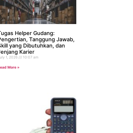
Tugas Helper Gudang:
Pengertian, Tanggung Jawab,
Skill yang Dibutuhkan, dan
Jenjang Karier
uly 1, 2026
10:07 am
ead More »