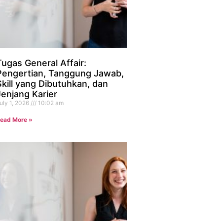
Tugas General Affair:
Pengertian, Tanggung Jawab,
Skill yang Dibutuhkan, dan
Jenjang Karier
uly 1, 2026
10:02 am
ead More »