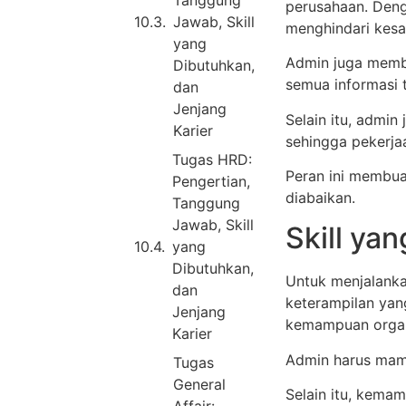
Tanggung
perusahaan. Deng
Jawab, Skill
menghindari kesa
yang
Admin juga memb
Dibutuhkan,
semua informasi 
dan
Jenjang
Selain itu, admin
Karier
sehingga pekerjaa
Tugas HRD:
Peran ini membuat
Pengertian,
diabaikan.
Tanggung
Jawab, Skill
Skill ya
yang
Dibutuhkan,
Untuk menjalanka
dan
keterampilan yang
Jenjang
kemampuan organ
Karier
Admin harus mam
Tugas
General
Selain itu, kema