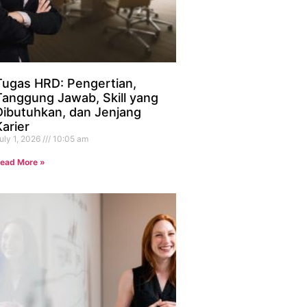
Tugas HRD: Pengertian,
Tanggung Jawab, Skill yang
Dibutuhkan, dan Jenjang
Karier
uly 1, 2026
10:05 am
ead More »