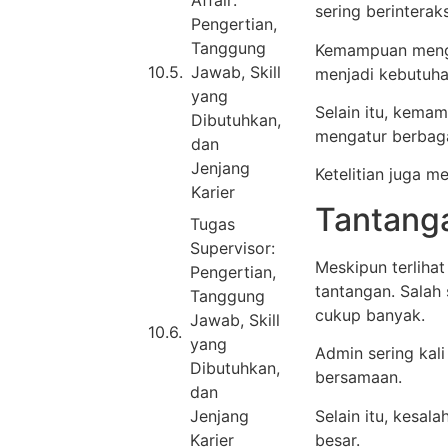
Affair:
sering berinterak
Pengertian,
Tanggung
Kemampuan mengg
Jawab, Skill
menjadi kebutuha
yang
Selain itu, kema
Dibutuhkan,
mengatur berbaga
dan
Jenjang
Ketelitian juga m
Karier
Tantang
Tugas
Supervisor:
Meskipun terliha
Pengertian,
tantangan. Salah
Tanggung
cukup banyak.
Jawab, Skill
yang
Admin sering kal
Dibutuhkan,
bersamaan.
dan
Selain itu, kesa
Jenjang
besar.
Karier