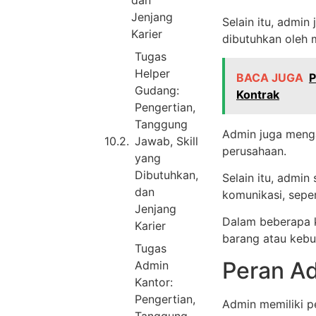
dan
Jenjang
Selain itu, admin
Karier
dibutuhkan oleh 
Tugas
Helper
BACA JUGA
P
Gudang:
Kontrak
Pengertian,
Tanggung
Admin juga menga
Jawab, Skill
perusahaan.
yang
Dibutuhkan,
Selain itu, admi
dan
komunikasi, sepe
Jenjang
Dalam beberapa 
Karier
barang atau kebu
Tugas
Peran A
Admin
Kantor:
Pengertian,
Admin memiliki p