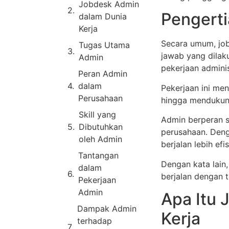
Jobdesk Admin
Pengert
dalam Dunia
Kerja
Secara umum, jo
Tugas Utama
jawab yang dilak
Admin
pekerjaan adminis
Peran Admin
dalam
Pekerjaan ini me
Perusahaan
hingga mendukung
Skill yang
Admin berperan s
Dibutuhkan
perusahaan. Deng
oleh Admin
berjalan lebih efis
Tantangan
Dengan kata lain
dalam
berjalan dengan t
Pekerjaan
Admin
Apa Itu 
Dampak Admin
Kerja
terhadap