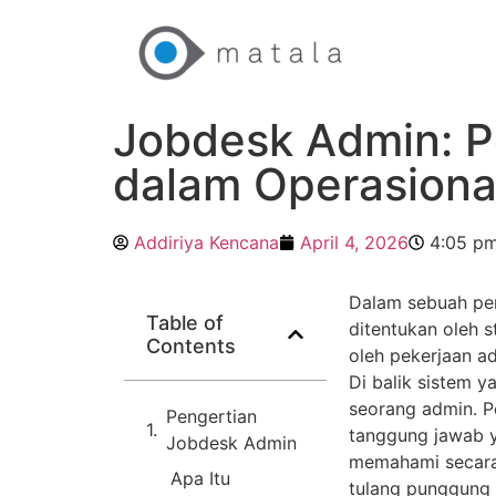
Jobdesk Admin: P
dalam Operasiona
Addiriya Kencana
April 4, 2026
4:05 p
Dalam sebuah per
Table of
ditentukan oleh s
Contents
oleh pekerjaan ad
Di balik sistem y
seorang admin. Po
Pengertian
tanggung jawab y
Jobdesk Admin
memahami secara 
Apa Itu
tulang punggung 