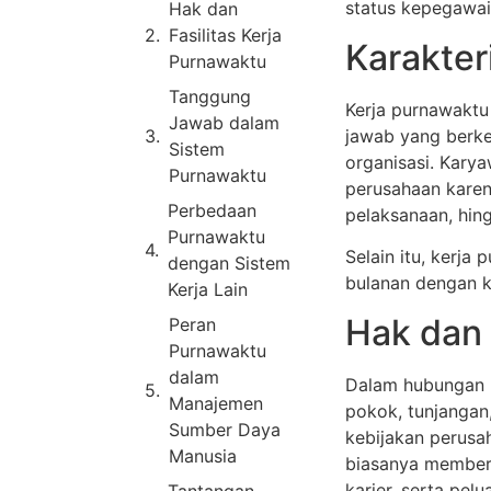
status kepegawaia
Hak dan
Fasilitas Kerja
Karakter
Purnawaktu
Tanggung
Kerja purnawaktu 
Jawab dalam
jawab yang berke
Sistem
organisasi. Karya
Purnawaktu
perusahaan karen
Perbedaan
pelaksanaan, hing
Purnawaktu
Selain itu, kerja
dengan Sistem
bulanan dengan k
Kerja Lain
Hak dan 
Peran
Purnawaktu
dalam
Dalam hubungan 
Manajemen
pokok, tunjangan, 
Sumber Daya
kebijakan perusa
Manusia
biasanya member
karier, serta pel