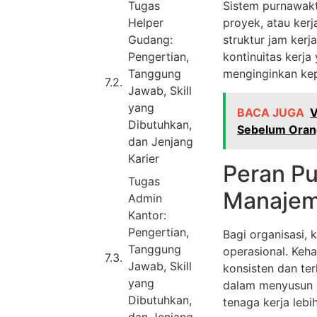
Tugas
Sistem purnawakt
Helper
proyek, atau kerj
Gudang:
struktur jam kerj
Pengertian,
kontinuitas kerja
Tanggung
menginginkan kepa
Jawab, Skill
yang
BACA JUGA
V
Dibutuhkan,
Sebelum Oran
dan Jenjang
Karier
Peran P
Tugas
Manajem
Admin
Kantor:
Pengertian,
Bagi organisasi,
Tanggung
operasional. Keh
Jawab, Skill
konsisten dan te
yang
dalam menyusun p
Dibutuhkan,
tenaga kerja lebih