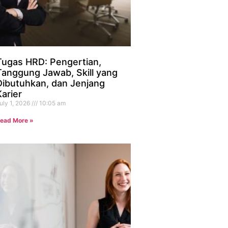
Tugas HRD: Pengertian,
Tanggung Jawab, Skill yang
Dibutuhkan, dan Jenjang
Karier
uly 1, 2026
10:05 am
ead More »