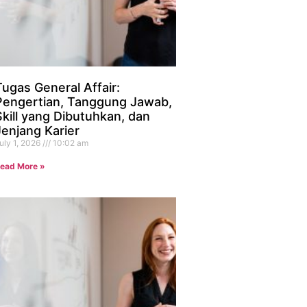
Tugas General Affair:
Pengertian, Tanggung Jawab,
Skill yang Dibutuhkan, dan
Jenjang Karier
uly 1, 2026
10:02 am
ead More »