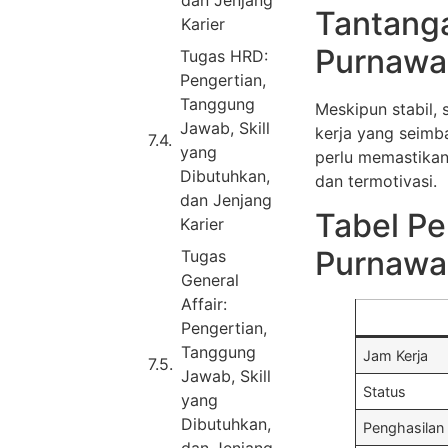
dan Jenjang
Tantanga
Karier
Purnawa
Tugas HRD:
Pengertian,
Tanggung
Meskipun stabil,
Jawab, Skill
kerja yang seimb
yang
perlu memastikan 
Dibutuhkan,
dan termotivasi.
dan Jenjang
Tabel Pe
Karier
Purnawa
Tugas
General
Affair:
Pengertian,
Tanggung
Jam Kerja
Jawab, Skill
Status
yang
Dibutuhkan,
Penghasilan