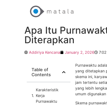
Apa Itu Purnawak
Diterapkan
Addiriya Kencana
January 2, 2026
7:0
Purnawaktu adala
Table of
yang ditetapkan 
Contents
skema ini, karyaw
jam tertentu seti
yang lebih lengka
Karakteristik
umum digunakan d
Kerja
Purnawaktu
Skema purnawaktu