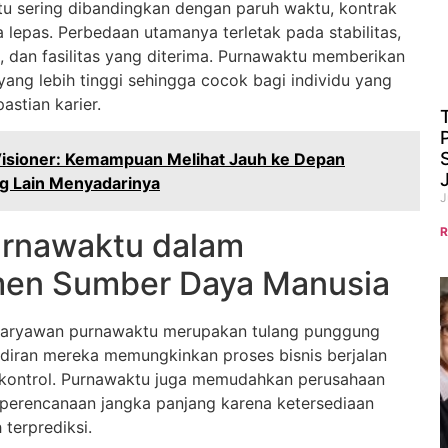
u sering dibandingkan dengan paruh waktu, kontrak
a lepas. Perbedaan utamanya terletak pada stabilitas,
a, dan fasilitas yang diterima. Purnawaktu memberikan
 yang lebih tinggi sehingga cocok bagi individu yang
stian karier.
isioner: Kemampuan Melihat Jauh ke Depan
g Lain Menyadarinya
J
R
urnawaktu dalam
en Sumber Daya Manusia
 karyawan purnawaktu merupakan tulang punggung
adiran mereka memungkinkan proses bisnis berjalan
rkontrol. Purnawaktu juga memudahkan perusahaan
erencanaan jangka panjang karena ketersediaan
 terprediksi.