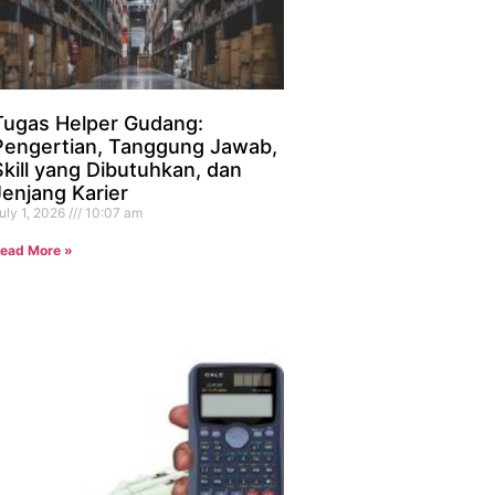
Tugas Helper Gudang:
Pengertian, Tanggung Jawab,
Skill yang Dibutuhkan, dan
Jenjang Karier
uly 1, 2026
10:07 am
ead More »