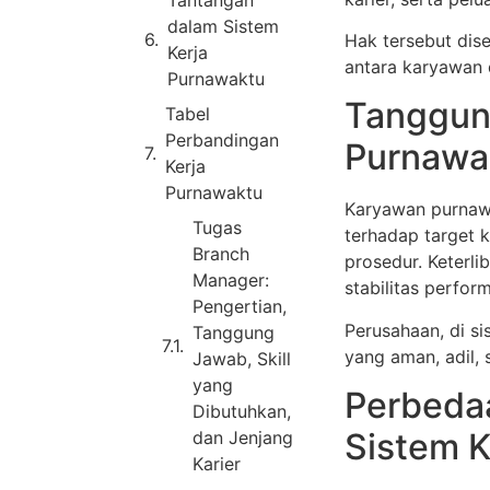
Tantangan
dalam Sistem
Hak tersebut dise
Kerja
antara karyawan 
Purnawaktu
Tanggun
Tabel
Perbandingan
Purnawa
Kerja
Purnawaktu
Karyawan purnawa
Tugas
terhadap target k
Branch
prosedur. Keterli
Manager:
stabilitas perfor
Pengertian,
Perusahaan, di si
Tanggung
yang aman, adil,
Jawab, Skill
yang
Perbeda
Dibutuhkan,
Sistem K
dan Jenjang
Karier