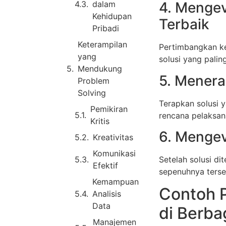
dalam
4. Mengev
Kehidupan
Terbaik
Pribadi
Keterampilan
Pertimbangkan kel
yang
solusi yang paling
Mendukung
5. Menera
Problem
Solving
Terapkan solusi y
Pemikiran
rencana pelaksan
Kritis
6. Mengev
Kreativitas
Komunikasi
Setelah solusi di
Efektif
sepenuhnya terse
Kemampuan
Contoh 
Analisis
Data
di Berba
Manajemen