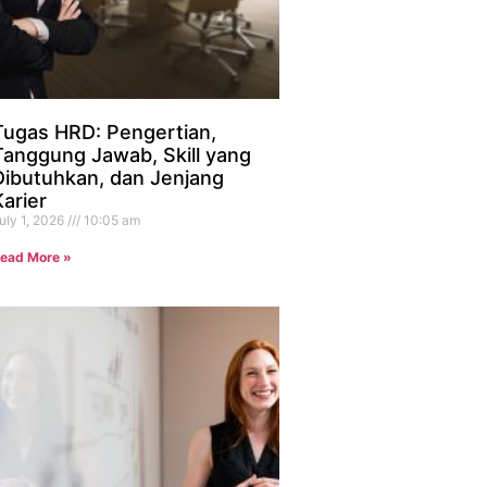
Tugas HRD: Pengertian,
Tanggung Jawab, Skill yang
Dibutuhkan, dan Jenjang
Karier
uly 1, 2026
10:05 am
ead More »