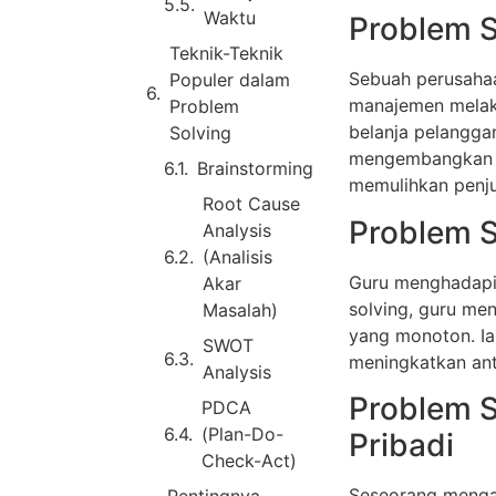
Waktu
Problem S
Teknik-Teknik
Sebuah perusahaa
Populer dalam
manajemen melaku
Problem
belanja pelangga
Solving
mengembangkan st
Brainstorming
memulihkan penju
Root Cause
Problem S
Analysis
(Analisis
Guru menghadapi 
Akar
solving, guru me
Masalah)
yang monoton. Ia
SWOT
meningkatkan ant
Analysis
Problem S
PDCA
(Plan-Do-
Pribadi
Check-Act)
Seseorang mengal