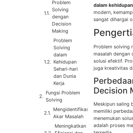
Problem
dalam kehidupan 
Solving
modern, kemampua
dengan
sangat dihargai o
Decision
Pengerti
Making
Problem
Problem solving 
Solving
masalah dengan 
dalam
solusi efektif. Pr
Kehidupan
juga kreativitas
Sehari-hari
dan Dunia
Perbedaa
Kerja
Decision 
Fungsi Problem
Solving
Meskipun saling 
Mengidentifikasi
memiliki perbeda
Akar Masalah
menemukan solusi
adalah proses mem
Meningkatkan
tersedia.