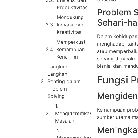
Efisiensi dan
Produktivitas
Problem S
Mendukung
Sehari-ha
Inovasi dan
Kreativitas
Dalam kehidupan 
Memperkuat
menghadapi tanta
Kemampuan
atau memperbaiki
Kerja Tim
solving digunaka
bisnis, dan mend
Langkah-
Langkah
Fungsi P
Penting dalam
Problem
Mengident
Solving
1.
Kemampuan probl
Mengidentifikasi
sumber utama mas
Masalah
Meningkat
2.