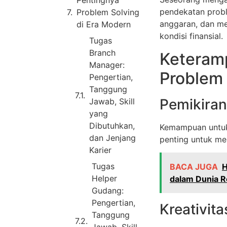
Pentingnya
pendekatan probl
Problem Solving
anggaran, dan me
di Era Modern
kondisi finansial.
Tugas
Branch
Keteram
Manager:
Problem 
Pengertian,
Tanggung
Pemikiran 
Jawab, Skill
yang
Dibutuhkan,
Kemampuan untuk 
dan Jenjang
penting untuk me
Karier
Tugas
BACA JUGA
H
Helper
dalam Dunia R
Gudang:
Pengertian,
Kreativita
Tanggung