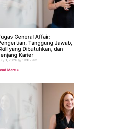
Tugas General Affair:
Pengertian, Tanggung Jawab,
Skill yang Dibutuhkan, dan
Jenjang Karier
uly 1, 2026
10:02 am
ead More »