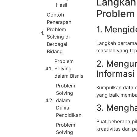
Langkah
Hasil
Problem 
Contoh
Penerapan
1. Mengid
Problem
Solving di
Langkah pertama 
Berbagai
masalah yang tepa
Bidang
Problem
2. Mengu
Solving
Informasi
dalam Bisnis
Problem
Kumpulkan data d
Solving
yang baik memba
dalam
3. Menghas
Dunia
Pendidikan
Buat beberapa pi
Problem
kreativitas dan p
Solving