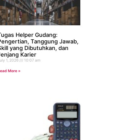
Tugas Helper Gudang:
Pengertian, Tanggung Jawab,
Skill yang Dibutuhkan, dan
Jenjang Karier
uly 1, 2026
10:07 am
ead More »