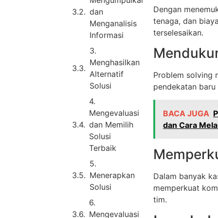
Mengumpulkan
Dengan menemukan
dan
tenaga, dan biay
Menganalisis
terselesaikan.
Informasi
Mendukung
3.
Menghasilkan
Alternatif
Problem solving 
Solusi
pendekatan baru
4.
Mengevaluasi
BACA JUGA
P
dan Memilih
dan Cara Mel
Solusi
Terbaik
Memperku
5.
Menerapkan
Dalam banyak kasu
Solusi
memperkuat komun
tim.
6.
Mengevaluasi