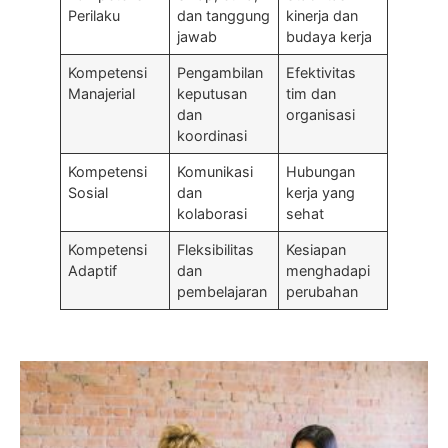
Perilaku
dan tanggung
kinerja dan
jawab
budaya kerja
Kompetensi
Pengambilan
Efektivitas
Manajerial
keputusan
tim dan
dan
organisasi
koordinasi
Kompetensi
Komunikasi
Hubungan
Sosial
dan
kerja yang
kolaborasi
sehat
Kompetensi
Fleksibilitas
Kesiapan
Adaptif
dan
menghadapi
pembelajaran
perubahan