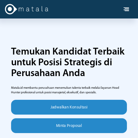
MENU
Pencarian
Kerja
Temukan Kandidat Terbaik
Tes
untuk Posisi Strategis di
Psikologi
Perusahaan Anda
Headhunter
Matala.id membantu perusahaan menemukan talenta terbaik melalui layanan Head
Tentang
Hunter profesional untuk posisi manajerial, eksekutif, dan spesialis.
Kami
Jadwalkan Konsultasi
FAQ
Blog
Minta Proposal
Hubungi