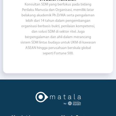
Konsultan SDM yang berfokus pada bidang
Perilaku Manusia dan Organisasi, memiliki latar
belakang akademik Ph.D/MA serta pengalaman
lebih dari 14 tahun dalam pengembangan
organisasi berbasis bukti, penilaian kompetensi,
dan solusi SDM di sektor ritel. Juga
berpengalaman dan ahli dalam merancang
sistem SDM lintas budaya untuk UKM di kawasan
ASEAN hingga perusahaan berskala global
seperti Fortune 500.