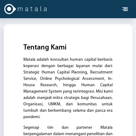
MENU
Pencarian
Tentang Kami
Kerja
Tes
Matala adalah konsultan human capital berbasis
Psikologi
koperasi dengan berbagai layanan mulai dari:
Strategic Human Capital Planning, Recruitment
Headhunter
Service, Online Psychological Assessment, In-
House Research, hingga Human Capital
Tentang
Management System yang terintegrasi. Misi kami
Kami
adalah menjadi mitra strategis bagi Perusahaan,
Organisasi, UMKM, dan komunitas untuk
FAQ
tumbuh dan berkembang selama dan pasca era
pandemi.
Blog
Segenap tim dan partener Matala
Hubungi
berpengalaman dalam menangani penelitian dan