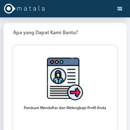
MENU
Apa yang Dapat Kami Bantu?
Pencarian
Kerja
Tes
Psikologi
Headhunter
Tentang
Kami
FAQ
Panduan Mendaftar dan Melengkapi Profil Anda
Blog
Hubungi