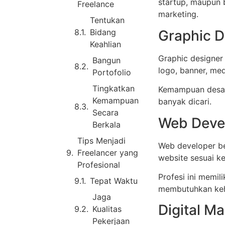
startup, maupun 
Freelance
marketing.
Tentukan
Graphic D
Bidang
Keahlian
Graphic designer
Bangun
logo, banner, med
Portofolio
Tingkatkan
Kemampuan desain
Kemampuan
banyak dicari.
Secara
Web Deve
Berkala
Tips Menjadi
Web developer 
Freelancer yang
website sesuai ke
Profesional
Profesi ini memil
Tepat Waktu
membutuhkan keha
Jaga
Digital Ma
Kualitas
Pekerjaan