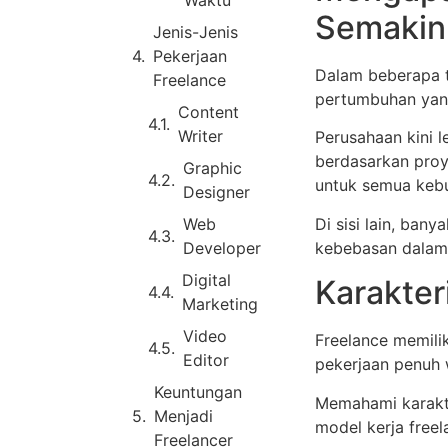
Waktu
Semakin
Jenis-Jenis
Pekerjaan
Dalam beberapa t
Freelance
pertumbuhan yan
Content
Writer
Perusahaan kini 
berdasarkan proy
Graphic
untuk semua keb
Designer
Di sisi lain, ban
Web
kebebasan dalam 
Developer
Digital
Karakter
Marketing
Video
Freelance memili
Editor
pekerjaan penuh 
Keuntungan
Memahami karakt
Menjadi
model kerja freel
Freelancer