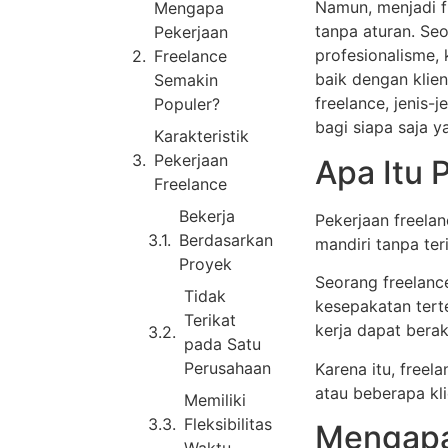
Namun, menjadi f
Mengapa
tanpa aturan. Seo
Pekerjaan
profesionalisme
Freelance
baik dengan klien
Semakin
freelance, jenis-
Populer?
bagi siapa saja y
Karakteristik
Pekerjaan
Apa Itu 
Freelance
Bekerja
Pekerjaan freelan
Berdasarkan
mandiri tanpa te
Proyek
Seorang freelanc
Tidak
kesepakatan terte
Terikat
kerja dapat berak
pada Satu
Perusahaan
Karena itu, freela
atau beberapa kli
Memiliki
Fleksibilitas
Mengapa