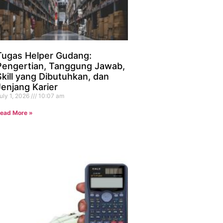
Tugas Helper Gudang:
Pengertian, Tanggung Jawab,
Skill yang Dibutuhkan, dan
Jenjang Karier
uly 1, 2026
10:07 am
ead More »