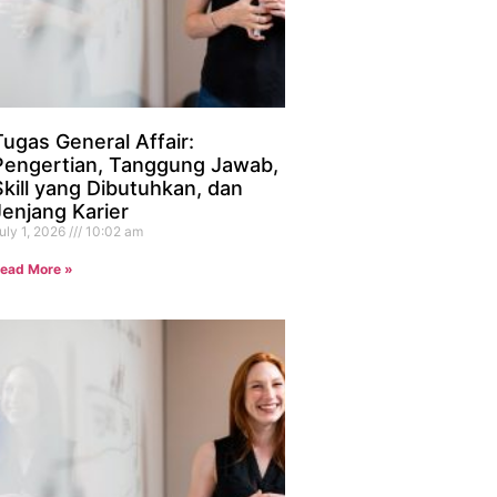
Tugas General Affair:
Pengertian, Tanggung Jawab,
Skill yang Dibutuhkan, dan
Jenjang Karier
uly 1, 2026
10:02 am
ead More »