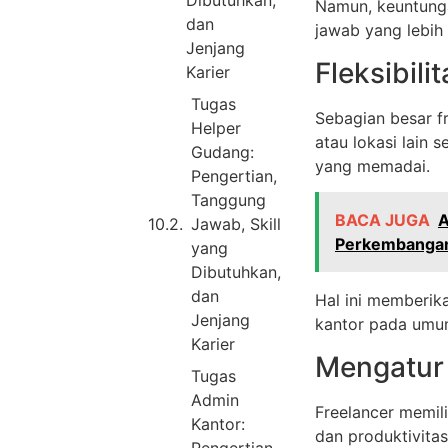
Dibutuhkan,
Namun, keuntunga
dan
jawab yang lebih
Jenjang
Fleksibili
Karier
Tugas
Sebagian besar f
Helper
atau lokasi lain 
Gudang:
yang memadai.
Pengertian,
Tanggung
BACA JUGA
A
Jawab, Skill
Perkembangan
yang
Dibutuhkan,
dan
Hal ini memberik
Jenjang
kantor pada umu
Karier
Mengatur 
Tugas
Admin
Freelancer memil
Kantor:
dan produktivita