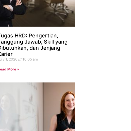
Tugas HRD: Pengertian,
Tanggung Jawab, Skill yang
Dibutuhkan, dan Jenjang
Karier
uly 1, 2026
10:05 am
ead More »