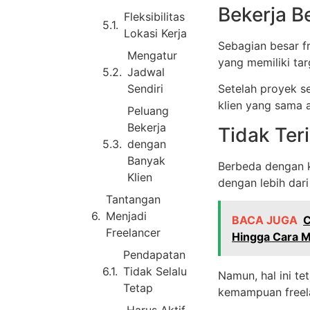
Bekerja B
Fleksibilitas
Lokasi Kerja
Sebagian besar f
Mengatur
yang memiliki tar
Jadwal
Sendiri
Setelah proyek s
klien yang sama 
Peluang
Bekerja
Tidak Ter
dengan
Banyak
Berbeda dengan k
Klien
dengan lebih dari 
Tantangan
Menjadi
BACA JUGA
C
Freelancer
Hingga Cara 
Pendapatan
Tidak Selalu
Namun, hal ini t
Tetap
kemampuan freel