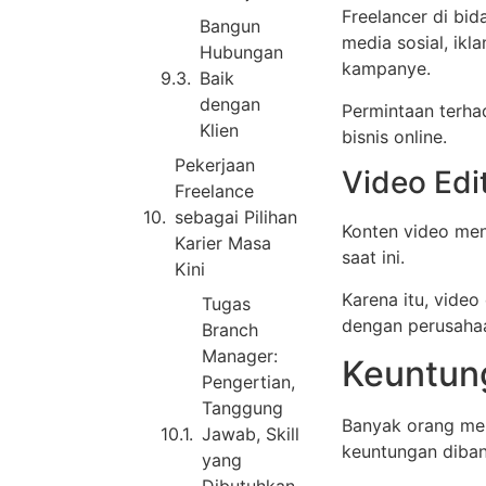
Freelancer di bi
Bangun
media sosial, ikl
Hubungan
kampanye.
Baik
dengan
Permintaan terha
Klien
bisnis online.
Pekerjaan
Video Edi
Freelance
sebagai Pilihan
Konten video men
Karier Masa
saat ini.
Kini
Karena itu, video
Tugas
dengan perusahaa
Branch
Manager:
Keuntun
Pengertian,
Tanggung
Banyak orang mem
Jawab, Skill
keuntungan diban
yang