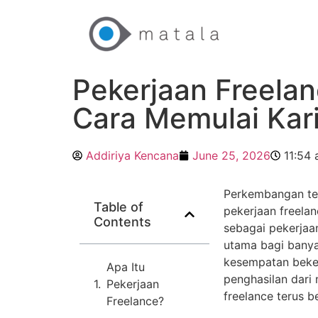
Pekerjaan Freelan
Cara Memulai Kari
Addiriya Kencana
June 25, 2026
11:54
Perkembangan tek
Table of
pekerjaan freela
Contents
sebagai pekerjaan
utama bagi banyak
kesempatan beker
Apa Itu
penghasilan dari
Pekerjaan
freelance terus 
Freelance?