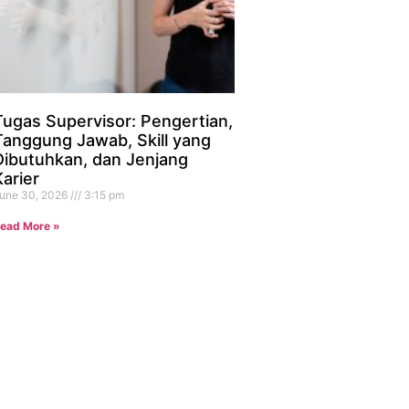
Tugas Supervisor: Pengertian,
Tanggung Jawab, Skill yang
Dibutuhkan, dan Jenjang
Karier
une 30, 2026
3:15 pm
ead More »