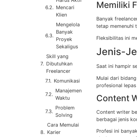
Harus Aktif
Memiliki F
Mencari
Klien
Banyak freelance
Mengelola
tetap memenuhi t
Banyak
Fleksibilitas ini 
Proyek
Sekaligus
Jenis-Je
Skill yang
Dibutuhkan
Saat ini hampir s
Freelancer
Mulai dari bidang
Komunikasi
profesional lepas
Manajemen
Content W
Waktu
Problem
Content writer be
Solving
berbagai jenis kon
Cara Memulai
Profesi ini banya
Karier