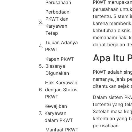
PKWT merupakan s
Perusahaan
perusahaan untuk
Perbedaan
tertentu. Sistem 
PKWT dan
karena memberikan
Karyawan
kebutuhan bisnis
Tetap
memahami hak, ke
Tujuan Adanya
dapat berjalan de
PKWT
Apa Itu
Kapan PKWT
Biasanya
PKWT adalah singk
Digunakan
namanya, jenis pe
Hak Karyawan
ditentukan sejak 
dengan Status
PKWT
Dalam sistem PKW
tertentu yang te
Kewajiban
Setelah masa kerj
Karyawan
ketentuan yang b
dalam PKWT
perusahaan.
Manfaat PKWT