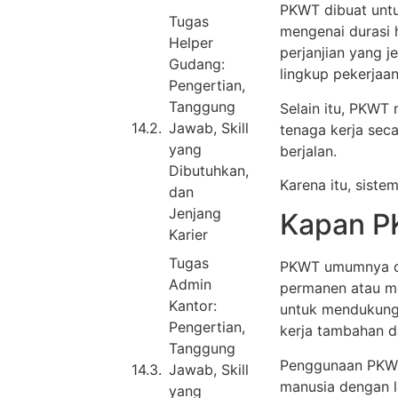
PKWT dibuat untu
Tugas
mengenai durasi 
Helper
perjanjian yang 
Gudang:
lingkup pekerjaan
Pengertian,
Tanggung
Selain itu, PKW
Jawab, Skill
tenaga kerja seca
yang
berjalan.
Dibutuhkan,
Karena itu, siste
dan
Jenjang
Kapan P
Karier
Tugas
PKWT umumnya di
Admin
permanen atau me
Kantor:
untuk mendukung 
Pengertian,
kerja tambahan d
Tanggung
Penggunaan PKW
Jawab, Skill
manusia dengan l
yang