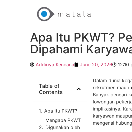
Apa Itu PKWT? Pen
Dipahami Karyawa
Addiriya Kencana
June 20, 2026
12:10
Dalam dunia kerja
Table of
rekrutmen maupun
Contents
Banyak pencari 
lowongan pekerja
implikasinya. Ka
Apa Itu PKWT?
karyawan maupun
Mengapa PKWT
mengenai hubunga
Digunakan oleh