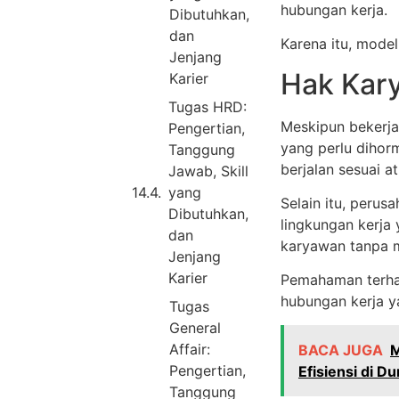
hubungan kerja.
Dibutuhkan,
dan
Karena itu, model
Jenjang
Hak Kar
Karier
Tugas HRD:
Meskipun bekerja
Pengertian,
yang perlu dihor
Tanggung
berjalan sesuai a
Jawab, Skill
yang
Selain itu, perus
Dibutuhkan,
lingkungan kerja
dan
karyawan tanpa 
Jenjang
Karier
Pemahaman terha
hubungan kerja ya
Tugas
General
Affair:
BACA JUGA
M
Pengertian,
Efisiensi di Du
Tanggung