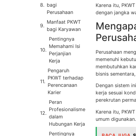
bagi
Karena itu, PKWT
Perusahaan
dengan jangka wa
Manfaat PKWT
Mengapa
bagi Karyawan
Perusah
Pentingnya
Memahami Isi
Perusahaan meng
Perjanjian
memenuhi kebutuh
Kerja
membutuhkan kary
Pengaruh
bisnis sementara,
PKWT terhadap
Perencanaan
Dengan sistem in
Karier
kerja sesuai kon
perekrutan perma
Peran
Profesionalisme
Karena itu, PKWT
dalam
umum digunakan.
Hubungan Kerja
Pentingnya
BACA JUGA
S