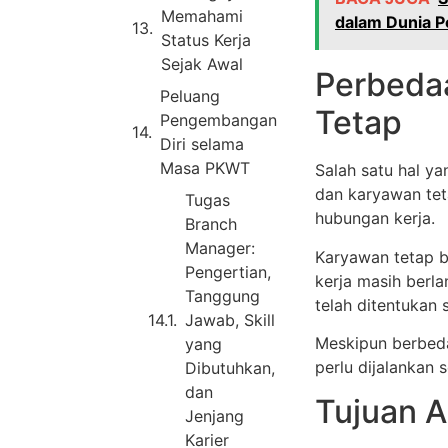
Memahami
dalam Dunia P
Status Kerja
Sejak Awal
Perbeda
Peluang
Tetap
Pengembangan
Diri selama
Masa PKWT
Salah satu hal y
dan karyawan tet
Tugas
hubungan kerja.
Branch
Manager:
Karyawan tetap b
Pengertian,
kerja masih berl
Tanggung
telah ditentukan 
Jawab, Skill
Meskipun berbeda
yang
perlu dijalankan 
Dibutuhkan,
dan
Tujuan 
Jenjang
Karier