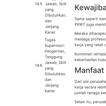
Jawab, Skill
Kewajib
yang
Dibutuhkan,
Sama seperti ben
dan
PKWT juga memili
Jenjang
Karier
Mereka diharapka
menjaga profesio
Tugas
kerja yang telah 
Supervisor:
Pengertian,
Komitmen terhada
Tanggung
keberhasilan hub
Jawab, Skill
Manfaat
yang
Dibutuhkan,
dan
Dari sisi perusa
Jenjang
kerja secara lebi
Karier
jumlah tenaga ker
Selain itu, peru