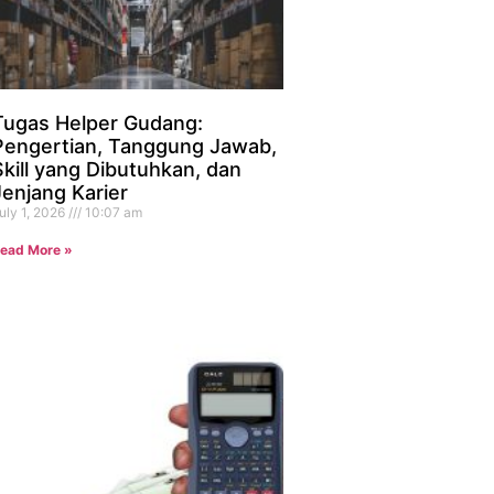
Tugas Helper Gudang:
Pengertian, Tanggung Jawab,
Skill yang Dibutuhkan, dan
Jenjang Karier
uly 1, 2026
10:07 am
ead More »