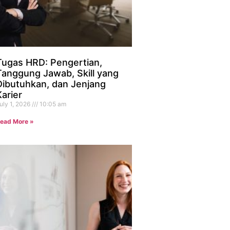
Tugas HRD: Pengertian,
Tanggung Jawab, Skill yang
Dibutuhkan, dan Jenjang
Karier
uly 1, 2026
10:05 am
ead More »