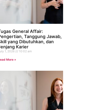
Tugas General Affair:
Pengertian, Tanggung Jawab,
Skill yang Dibutuhkan, dan
Jenjang Karier
uly 1, 2026
10:02 am
ead More »