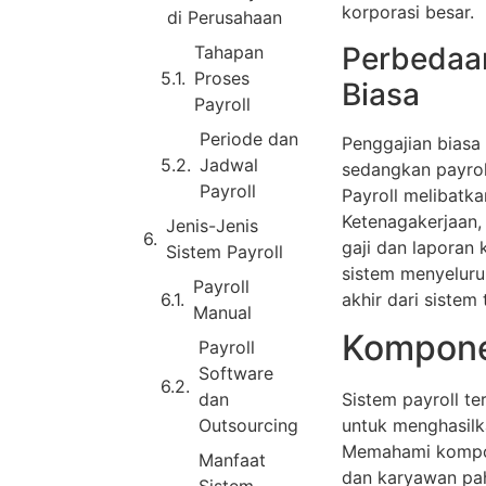
korporasi besar.
di Perusahaan
Perbedaan
Tahapan
Proses
Biasa
Payroll
Periode dan
Penggajian biasa
Jadwal
sedangkan payroll
Payroll
Payroll melibatk
Ketenagakerjaan,
Jenis-Jenis
gaji dan laporan 
Sistem Payroll
sistem menyeluru
Payroll
akhir dari sistem 
Manual
Kompone
Payroll
Software
Sistem payroll te
dan
untuk menghasilk
Outsourcing
Memahami kompone
Manfaat
dan karyawan pah