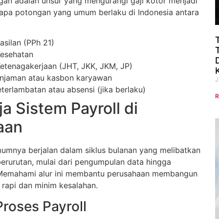
n adalah unsur yang mengurangi gaji kotor menjadi
erapa potongan yang umum berlaku di Indonesia antara
asilan (PPh 21)
Kesehatan
Ketenagakerjaan (JHT, JKK, JKM, JP)
injaman atau kasbon karyawan
J
terlambatan atau absensi (jika berlaku)
R
ja Sistem Payroll di
aan
mumnya berjalan dalam siklus bulanan yang melibatkan
erurutan, mulai dari pengumpulan data hingga
 Memahami alur ini membantu perusahaan membangun
 rapi dan minim kesalahan.
roses Payroll