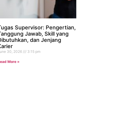
Tugas Supervisor: Pengertian,
Tanggung Jawab, Skill yang
Dibutuhkan, dan Jenjang
Karier
une 30, 2026
3:15 pm
ead More »