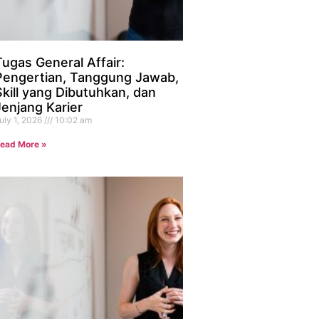
Tugas General Affair:
Pengertian, Tanggung Jawab,
Skill yang Dibutuhkan, dan
Jenjang Karier
uly 1, 2026
10:02 am
ead More »