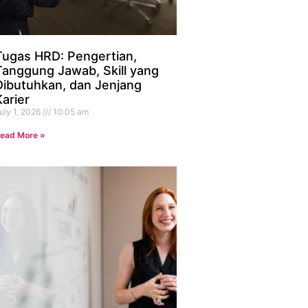
Tugas HRD: Pengertian,
Tanggung Jawab, Skill yang
Dibutuhkan, dan Jenjang
Karier
uly 1, 2026
10:05 am
ead More »