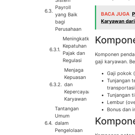
Sistem
Payroll
BACA JUGA
P
yang Baik
Karyawan dar
bagi
Perusahaan
Kompone
Meningkatkan
Kepatuhan
Pajak dan
Komponen penda
Regulasi
gaji karyawan. B
Menjaga
Gaji pokok (
Kepuasan
Tunjangan t
dan
transportasi
Kepercayaan
Tunjangan t
Karyawan
Lembur (ove
Tantangan
Bonus dan in
Umum
Kompone
dalam
Pengelolaan