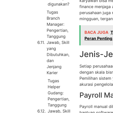
karyawan bisa me
digunakan?
finance menjaga 
Tugas
perusahaan juga 
Branch
mingguan, tergant
Manager:
Pengertian,
BACA JUGA
T
Tanggung
Peran Penting
Jawab, Skill
yang
Jenis-Je
Dibutuhkan,
dan
Setiap perusahaa
Jenjang
dengan skala bis
Karier
Pemilihan sistem
Tugas
akurasi pengelola
Helper
Gudang:
Payroll M
Pengertian,
Tanggung
Payroll manual d
Jawab, Skill
bantuan software 