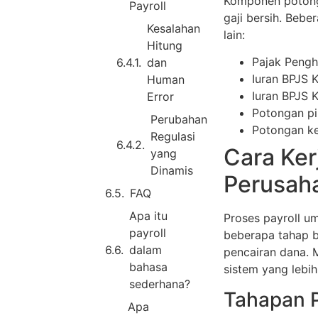
Komponen potonga
Payroll
gaji bersih. Beb
Kesalahan
lain:
Hitung
Pajak Pengh
dan
Iuran BPJS 
Human
Iuran BPJS 
Error
Potongan p
Perubahan
Potongan ke
Regulasi
Cara Ker
yang
Dinamis
Perusah
FAQ
Apa itu
Proses payroll u
payroll
beberapa tahap b
dalam
pencairan dana.
bahasa
sistem yang lebih
sederhana?
Tahapan P
Apa