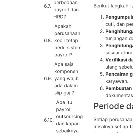
perbedaan
Berikut langkah-
payroll dan
HRD?
Pengumpula
cuti, dan p
Apakah
Penghitunga
perusahaan
tunjangan da
kecil tetap
Penghitung
perlu sistem
sesuai atura
payroll?
Verifikasi d
Apa saja
ulang sebel
komponen
Pencairan g
yang wajib
karyawan.
ada dalam
Pembuatan s
slip gaji?
dokumentasi
Apa itu
Periode d
payroll
outsourcing
Setiap perusahaa
dan kapan
misalnya setiap t
sebaiknya