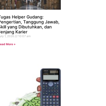
Tugas Helper Gudang:
Pengertian, Tanggung Jawab,
Skill yang Dibutuhkan, dan
Jenjang Karier
uly 1, 2026
10:07 am
ead More »