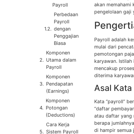
akan memahami ko
Payroll
pengelolaan gaji 
Perbedaan
Payroll
Pengerti
dengan
Penggajian
Payroll adalah ke
Biasa
mulai dari penca
Komponen
pemotongan pajak 
Utama dalam
karyawan. Istilah
Payroll
mencakup proses 
diterima karyawa
Komponen
Pendapatan
Asal Kata
(Earnings)
Komponen
Kata “payroll” be
Potongan
“daftar pembayar
(Deductions)
atau daftar yang
berapa jumlahnya
Cara Kerja
di hampir semua j
Sistem Payroll