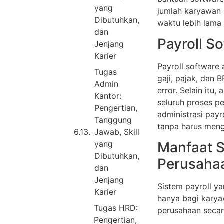
yang
jumlah karyawan 
Dibutuhkan,
waktu lebih lama
dan
Payroll S
Jenjang
Karier
Payroll software
Tugas
gaji, pajak, dan 
Admin
error. Selain itu
Kantor:
seluruh proses p
Pengertian,
administrasi payr
Tanggung
tanpa harus mengu
Jawab, Skill
yang
Manfaat S
Dibutuhkan,
Perusaha
dan
Jenjang
Sistem payroll y
Karier
hanya bagi karya
Tugas HRD:
perusahaan secar
Pengertian,