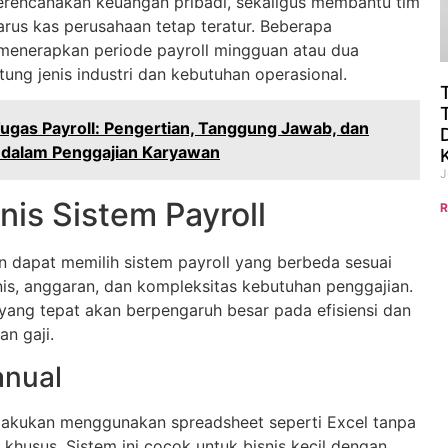
rencanakan keuangan pribadi, sekaligus membantu tim
arus kas perusahaan tetap teratur. Beberapa
menerapkan periode payroll mingguan atau dua
ung jenis industri dan kebutuhan operasional.
ugas Payroll: Pengertian, Tanggung Jawab, dan
 dalam Penggajian Karyawan
J
nis Sistem Payroll
R
n dapat memilih sistem payroll yang berbeda sesuai
nis, anggaran, dan kompleksitas kebutuhan penggajian.
 yang tepat akan berpengaruh besar pada efisiensi dan
an gaji.
anual
ilakukan menggunakan spreadsheet seperti Excel tanpa
khusus. Sistem ini cocok untuk bisnis kecil dengan