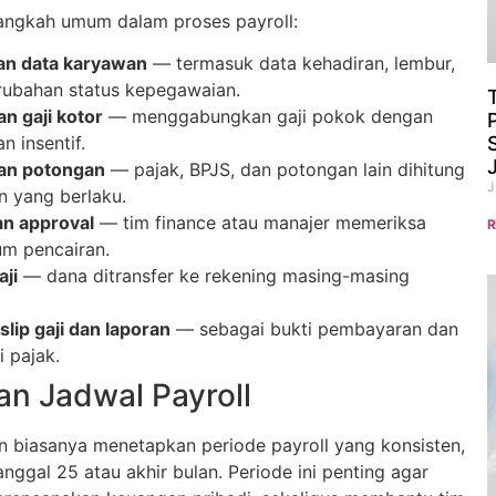
langkah umum dalam proses payroll:
n data karyawan
— termasuk data kehadiran, lembur,
erubahan status kepegawaian.
n gaji kotor
— menggabungkan gaji pokok dengan
n insentif.
an potongan
— pajak, BPJS, dan potongan lain dihitung
J
n yang berlaku.
an approval
— tim finance atau manajer memeriksa
R
um pencairan.
aji
— dana ditransfer ke rekening masing-masing
lip gaji dan laporan
— sebagai bukti pembayaran dan
 pajak.
an Jadwal Payroll
n biasanya menetapkan periode payroll yang konsisten,
anggal 25 atau akhir bulan. Periode ini penting agar