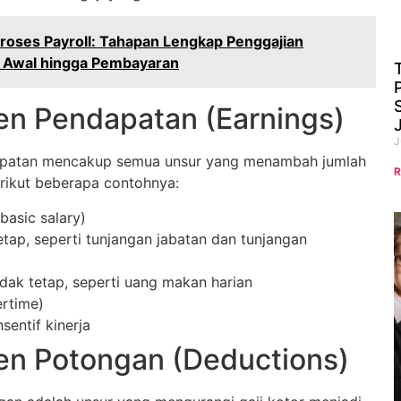
roses Payroll: Tahapan Lengkap Penggajian
i Awal hingga Pembayaran
n Pendapatan (Earnings)
J
patan mencakup semua unsur yang menambah jumlah
R
erikut beberapa contohnya:
basic salary)
etap, seperti tunjangan jabatan dan tunjangan
idak tetap, seperti uang makan harian
rtime)
sentif kinerja
n Potongan (Deductions)