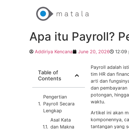
Apa itu Payroll? 
Addiriya Kencana
June 20, 2026
12:09
Payroll adalah is
Table of
tim HR dan finan
Contents
arti dan fungsiny
dan pembayaran g
potongan, hingg
Pengertian
waktu.
Payroll Secara
Lengkap
Artikel ini akan 
komponennya, cara
Asal Kata
tantangan yang s
dan Makna