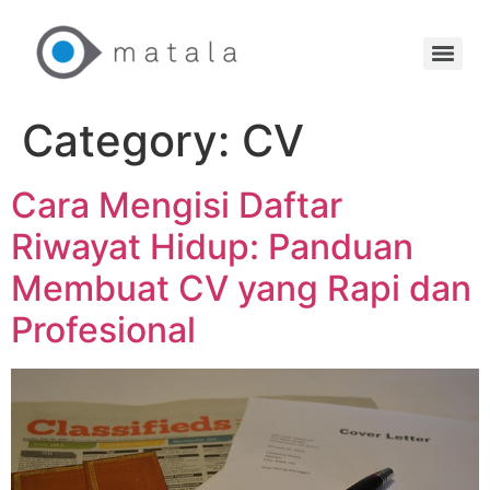
Category:
CV
Cara Mengisi Daftar
Riwayat Hidup: Panduan
Membuat CV yang Rapi dan
Profesional